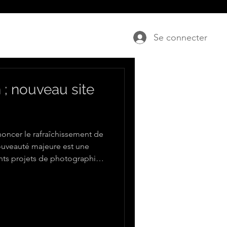
Se connecter
 ; nouveau site
oncer le rafraîchissement de
nouveauté majeure est une
ents projets de photographie
 est conçue pour mieux vous
 et le même respect que
découvrir ces nouvelles