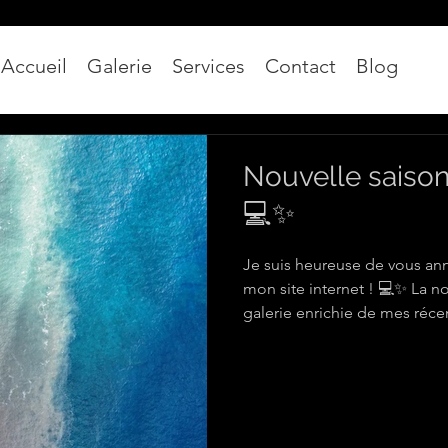
Accueil
Galerie
Services
Contact
Blog
Nouvelle saison
💻✨
Je suis heureuse de vous ann
mon site internet ! 💻✨ La 
galerie enrichie de mes réc
aérienne 🚁📸, offrant une vue d'ensemble de mon
expertise. Cette mise à jour
servir, avec la même rigueur
d'habitude. Je vous invite à 
perspectives et à explorer [