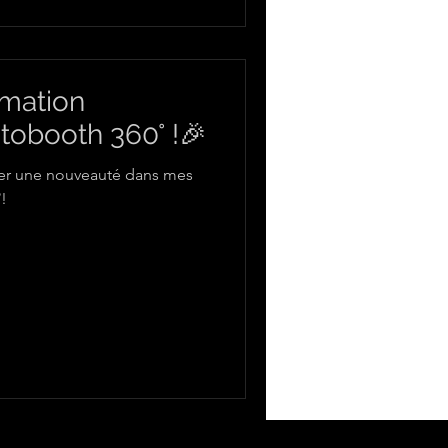
www.tiphaine.rocherleveque.com ] ! ➡️🗺️
imation
otobooth 360° !🎉
cer une nouveauté dans mes
!