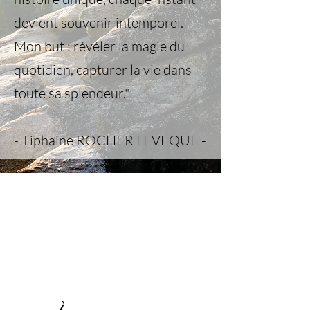
devient souvenir intemporel.
Mon but : révéler la magie du
quotidien, capturer la vie dans
toute sa splendeur."
- Tiphaine ROCHER LEVEQUE
-