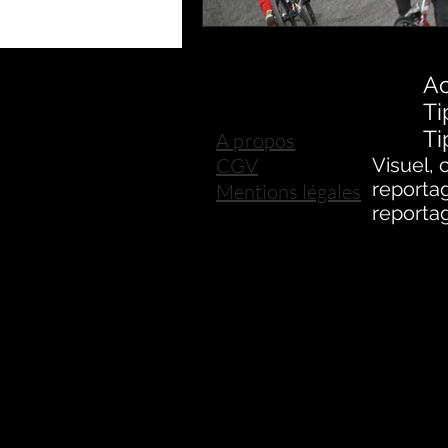
Ac
T
Ti
A propos
CGV
Visuel, 
reportag
Mentions légales
reportag