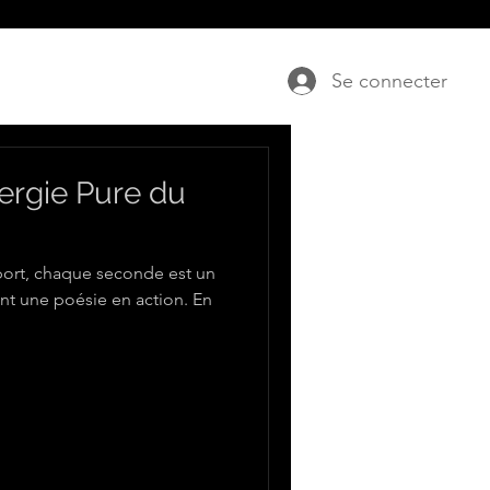
Se connecter
nergie Pure du
ort, chaque seconde est un
t une poésie en action. En